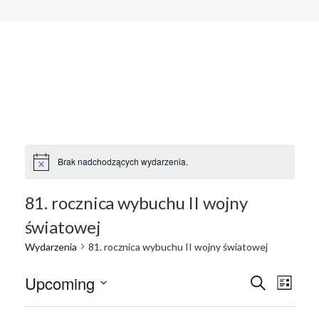
Brak nadchodzących wydarzenia.
81. rocznica wybuchu II wojny
światowej
Wydarzenia
81. rocznica wybuchu II wojny światowej
W
W
Upcoming
S
L
z
i
W
y
u
s