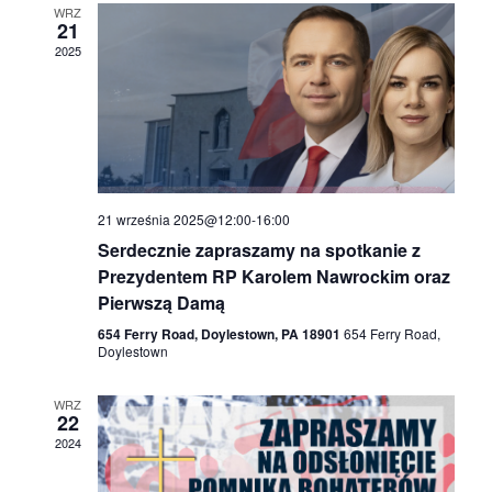
S
w
WRZ
21
2025
s
e
N
a
a
r
v
21 września 2025@12:00
-
16:00
i
c
Serdecznie zapraszamy na spotkanie z
Prezydentem RP Karolem Nawrockim oraz
g
h
Pierwszą Damą
a
654 Ferry Road, Doylestown, PA 18901
654 Ferry Road,
Doylestown
a
t
WRZ
i
n
22
2024
o
d