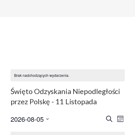
Brak nadchodzących wydarzenia.
Święto Odzyskania Niepodległości
przez Polskę - 11 Listopada
W
W
2026-08-05
S
M
z
o
W
y
u
n