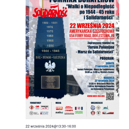
n
V
i
e
w
s
N
a
v
22 września 2024@13:30
-
16:00