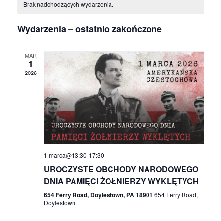
y
k
y
Brak nadchodzących wydarzenia.
t
d
a
h
b
j
d
Wydarzenia – ostatnio zakończone
a
i
e
a
r
MAR
r
1
z
z
r
2026
d
e
z
a
n
t
e
ę
i
.
e
n
1 marca@13:30
-
17:30
V
UROCZYSTE OBCHODY NARODOWEGO
i
DNIA PAMIĘCI ŻOŁNIERZY WYKLĘTYCH
i
654 Ferry Road, Doylestown, PA 18901
654 Ferry Road,
a
Doylestown
e