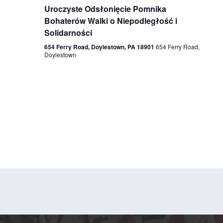
i
Uroczyste Odsłonięcie Pomnika
Bohaterów Walki o Niepodległość i
g
Solidarności
654 Ferry Road, Doylestown, PA 18901
654 Ferry Road,
a
Doylestown
t
i
o
n