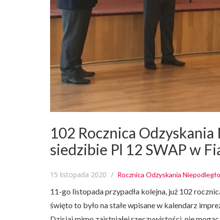
102 Rocznica Odzyskania 
siedzibie Pl 12 SWAP w Fia
15 listopada 2020
Rocznica Odzyskania Niepodległoś
11-go listopada przypadła kolejna, już 102 roczni
święto to było na stałe wpisane w kalendarz impr
Dzisiaj mimo zaistniałej rzeczywistości, nie mogąc