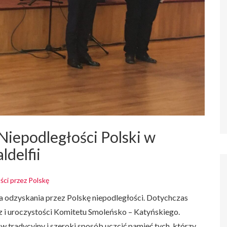
Niepodległości Polski w
ldelfii
ci przez Polskę
ca odzyskania przez Polskę niepodległości. Dotychczas
ez i uroczystości Komitetu Smoleńsko – Katyńskiego.
 w tradycyjny i szeroki sposób uczcić pamięć tych, którzy