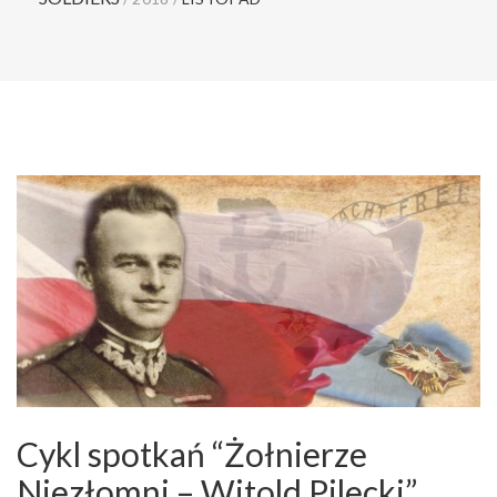
Cykl spotkań “Żołnierze
Niezłomni – Witold Pilecki”