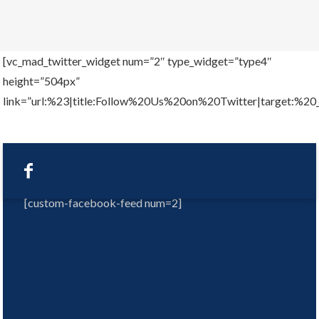
[vc_mad_twitter_widget num=”2″ type_widget=”type4″
height=”504px”
link=”url:%23|title:Follow%20Us%20on%20Twitter|target:%20_
[custom-facebook-feed num=2]