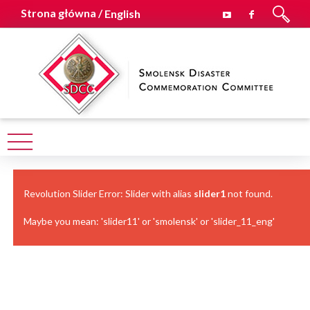
Strona główna /
English
Revolution Slider Error: Slider with alias
slider1
not found.
Maybe you mean: 'slider11' or 'smolensk' or 'slider_11_eng'