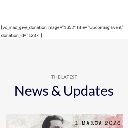
[vc_mad_give_donation image=”1352″ title=”Upcoming Event”
donation_id=”1287″]
THE LATEST
News & Updates