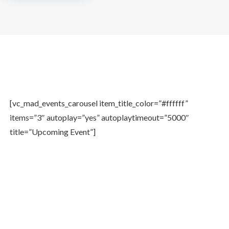
[vc_mad_events_carousel item_title_color=”#ffffff”
items=”3″ autoplay=”yes” autoplaytimeout=”5000″
title=”Upcoming Event”]