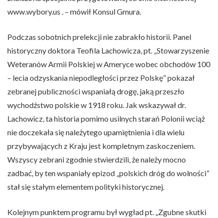
www.wybory.us . – mówił Konsul Gmura.
Podczas sobotnich prelekcji nie zabrakło historii. Panel
historyczny doktora Teofila Lachowicza, pt. „Stowarzyszenie
Weteranów Armii Polskiej w Ameryce wobec obchodów 100
– lecia odzyskania niepodległości przez Polskę” pokazał
zebranej publiczności wspaniałą drogę, jaką przeszło
wychodźstwo polskie w 1918 roku. Jak wskazywał dr.
Lachowicz, ta historia pomimo usilnych starań Polonii wciąż
nie doczekała się należytego upamiętnienia i dla wielu
przybywających z Kraju jest kompletnym zaskoczeniem.
Wszyscy zebrani zgodnie stwierdzili, że należy mocno
zadbać, by ten wspaniały epizod „polskich dróg do wolności”
stał się stałym elementem polityki historycznej.
Kolejnym punktem programu był wygład pt. „Zgubne skutki