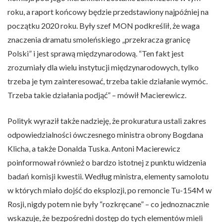
roku, a raport końcowy będzie przedstawiony najpóźniej na
początku 2020 roku. Były szef MON podkreślił, że waga
znaczenia dramatu smoleńskiego „przekracza granicę
Polski” i jest sprawą międzynarodową. “Ten fakt jest
zrozumiały dla wielu instytucji międzynarodowych, tylko
trzeba je tym zainteresować, trzeba takie działanie wymóc.
Trzeba takie działania podjąć” – mówił Macierewicz.
Polityk wyraził także nadzieję, że prokuratura ustali zakres
odpowiedzialności ówczesnego ministra obrony Bogdana
Klicha, a także Donalda Tuska. Antoni Macierewicz
poinformował również o bardzo istotnej z punktu widzenia
badań komisji kwestii. Według ministra, elementy samolotu
w których miało dojść do eksplozji, po remoncie Tu-154M w
Rosji, nigdy potem nie były “rozkręcane” – co jednoznacznie
wskazuje, że bezpośredni dostęp do tych elementów mieli