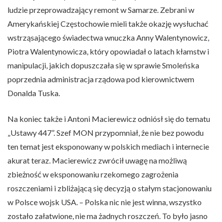
ludzie przeprowadzający remont w Samarze. Zebrani w
Amerykańskiej Częstochowie mieli także okazję wysłuchać
wstrząsającego świadectwa wnuczka Anny Walentynowicz,
Piotra Walentynowicza, który opowiadał o latach kłamstw i
manipulacji, jakich dopuszczała się w sprawie Smoleńska
poprzednia administracja rządowa pod kierownictwem
Donalda Tuska.
Na koniec także i Antoni Macierewicz odniósł się do tematu
„Ustawy 447”. Szef MON przypomniał, że nie bez powodu
ten temat jest eksponowany w polskich mediach i internecie
akurat teraz. Macierewicz zwrócił uwagę na możliwą
zbieżność w eksponowaniu rzekomego zagrożenia
roszczeniami i zbliżającą się decyzją o stałym stacjonowaniu
w Polsce wojsk USA. – Polska nic nie jest winna, wszystko
zostało załatwione, nie ma żadnych roszczeń. To było jasno