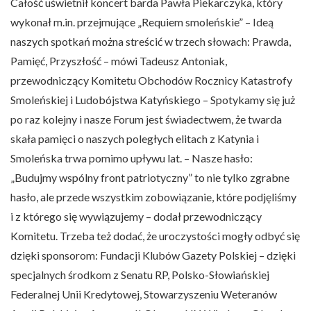
Całość uświetnił koncert barda Pawła Piekarczyka, który
wykonał m.in. przejmujące „Requiem smoleńskie” – Ideą
naszych spotkań można streścić w trzech słowach: Prawda,
Pamięć, Przyszłość – mówi Tadeusz Antoniak,
przewodniczący Komitetu Obchodów Rocznicy Katastrofy
Smoleńskiej i Ludobójstwa Katyńskiego – Spotykamy się już
po raz kolejny i nasze Forum jest świadectwem, że twarda
skała pamięci o naszych poległych elitach z Katynia i
Smoleńska trwa pomimo upływu lat. – Nasze hasło:
„Budujmy wspólny front patriotyczny” to nie tylko zgrabne
hasło, ale przede wszystkim zobowiązanie, które podjęliśmy
i z którego się wywiązujemy – dodał przewodniczący
Komitetu. Trzeba też dodać, że uroczystości mogły odbyć się
dzięki sponsorom: Fundacji Klubów Gazety Polskiej – dzięki
specjalnych środkom z Senatu RP, Polsko-Słowiańskiej
Federalnej Unii Kredytowej, Stowarzyszeniu Weteranów