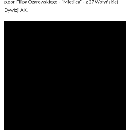
p.por. Filipa Ożarowskiego – “Mietlica” – z 27 Wołyńskiej
Dywizji AK.