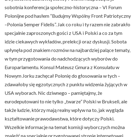
sobotnia konferencja społeczno-historyczna – VI Forum
Polonijne pod hasłem “Budujmy Wspólny Front Patriotyczny
–Polonia Semper Fidelis”. Jak co roku i ty razem nie zabrakło
specjalnie zaproszonych gości z USA i Polski a co za tym
idzie ciekawych wykładów, prelekcji oraz dyskusji. Sobota
upłynęła pod znakiem rozmów na najbardziej palące tematy,
w tym przygotowania do nadchodzących wyborów do
Europarlamentu. Konsul Mateusz Gmura z Konsulatu w
Nowym Jorku zachęcał Polonię do głosowania w tych –
zdawałoby się egzotycznych z punktu widzenia żyjących w
USA wyborach. Nic dziwnego – pamiętajmy, że
eurodeputowani to nie tylko „twarze” Polski w Brukseli, ale
także ludzie, którzy mają realny wpływ na to, jak wygląda
kształtowanie prawodawstwa, które dotyczy Polski.
Wszelkie informacje na temat komisji wyborczych można
znaleźć na specjalnie przygotowanej stronie internetowej