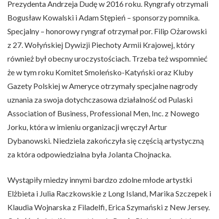
Prezydenta Andrzeja Dudę w 2016 roku. Ryngrafy otrzymali
Bogusław Kowalski i Adam Stępień – sponsorzy pomnika.
Specjalny – honorowy ryngraf otrzymał por. Filip Ożarowski
z 27. Wołyńskiej Dywizji Piechoty Armii Krajowej, który
również był obecny uroczystościach. Trzeba też wspomnieć
że w tym roku Komitet Smoleńsko-Katyński oraz Kluby
Gazety Polskiej w Ameryce otrzymały specjalne nagrody
uznania za swoja dotychczasowa działalność od Pulaski
Association of Business, Professional Men, Inc. z Nowego
Jorku, która w imieniu organizacji wręczył Artur
Dybanowski. Niedziela zakończyła się częścią artystyczną
za która odpowiedzialna była Jolanta Chojnacka.
Wystąpiły miedzy innymi bardzo zdolne młode artystki
Elżbieta i Julia Raczkowskie z Long Island, Marika Szczepek i
Klaudia Wojnarska z Filadelfi, Erica Szymański z New Jersey.