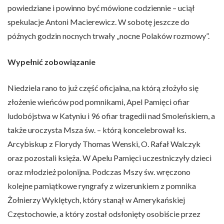
powiedziane i powinno być mówione codziennie – uciął
spekulacje Antoni Macierewicz. W sobotę jeszcze do
późnych godzin nocnych trwały „nocne Polaków rozmowy”.
Wypełnić zobowiązanie
Niedziela rano to już część oficjalna, na którą złożyło się
złożenie wieńców pod pomnikami, Apel Pamięci ofiar
ludobójstwa w Katyniu i 96 ofiar tragedii nad Smoleńskiem, a
także uroczysta Msza św. – którą koncelebrował ks.
Arcybiskup z Florydy Thomas Wenski, O. Rafał Walczyk
oraz pozostali księża. W Apelu Pamięci uczestniczyły dzieci
oraz młodzież polonijna. Podczas Mszy św. wręczono
kolejne pamiątkowe ryngrafy z wizerunkiem z pomnika
Żołnierzy Wyklętych, który stanął w Amerykańskiej
Częstochowie, a który został odsłonięty osobiście przez