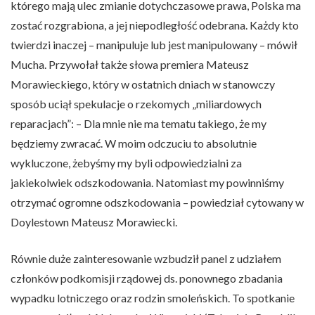
którego mają ulec zmianie dotychczasowe prawa, Polska ma
zostać rozgrabiona, a jej niepodległość odebrana. Każdy kto
twierdzi inaczej – manipuluje lub jest manipulowany – mówił
Mucha. Przywołał także słowa premiera Mateusz
Morawieckiego, który w ostatnich dniach w stanowczy
sposób uciął spekulacje o rzekomych „miliardowych
reparacjach”: – Dla mnie nie ma tematu takiego, że my
będziemy zwracać. W moim odczuciu to absolutnie
wykluczone, żebyśmy my byli odpowiedzialni za
jakiekolwiek odszkodowania. Natomiast my powinniśmy
otrzymać ogromne odszkodowania – powiedział cytowany w
Doylestown Mateusz Morawiecki.
Równie duże zainteresowanie wzbudził panel z udziałem
członków podkomisji rządowej ds. ponownego zbadania
wypadku lotniczego oraz rodzin smoleńskich. To spotkanie