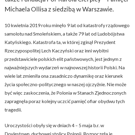
Michaela Ollisa z siedzibą w Warszawie.
10 kwietnia 2019 roku minęło 9 lat od katastrofy rządowego
samolotu nad Smoleńskiem, a także 79 lat od Ludobójstwa
Katyńskiego. Katastrofa ta, w której zginął Prezydent
Rzeczypospolitej Lech Kaczyński oraz inni wybitni
przedstawiciele polskich elit państwowych, jest jednym z
najważniejszych wydarzeń w najnowszej historii Polski. Na
wiele lat zmieniła ona zasadniczo dynamikę oraz kierunek
życia społeczno-politycznego w naszej ojczyźnie. Nie może
być więc zaskoczenia, że Polonia w Stanach Zjednoczonych
zapragnęła poraz kolejny uczcić pamięć ofiar obydwu tych
tragedii.
Uroczystości obyły się w dniach 4 – 5 maja b.r. w
Doylestown, duchowej stolicy Polonii. Rozpoczęła je