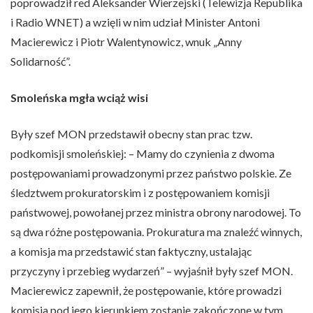
poprowadził red Aleksander Wierzejski (Telewizja Republika
i Radio WNET) a wzięli w nim udział Minister Antoni
Macierewicz i Piotr Walentynowicz, wnuk „Anny
Solidarność”.
Smoleńska mgła wciąż wisi
Były szef MON przedstawił obecny stan prac tzw.
podkomisji smoleńskiej: – Mamy do czynienia z dwoma
postępowaniami prowadzonymi przez państwo polskie. Ze
śledztwem prokuratorskim i z postępowaniem komisji
państwowej, powołanej przez ministra obrony narodowej. To
są dwa różne postępowania. Prokuratura ma znaleźć winnych,
a komisja ma przedstawić stan faktyczny, ustalając
przyczyny i przebieg wydarzeń” – wyjaśnił były szef MON.
Macierewicz zapewnił, że postępowanie, które prowadzi
komisja pod jego kierunkiem zostanie zakończone w tym