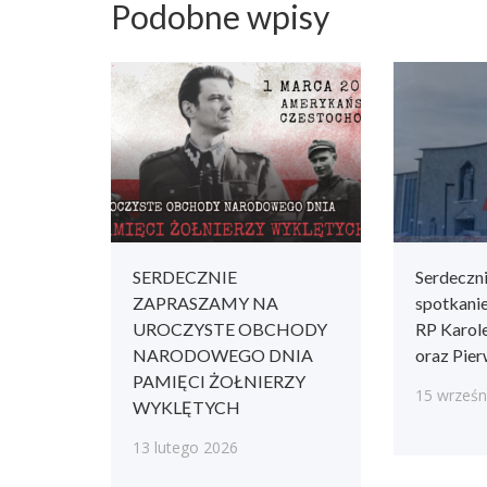
Podobne wpisy
SERDECZNIE
Serdeczn
ZAPRASZAMY NA
spotkani
UROCZYSTE OBCHODY
RP Karo
NARODOWEGO DNIA
oraz Pie
PAMIĘCI ŻOŁNIERZY
15 wrześn
WYKLĘTYCH
13 lutego 2026