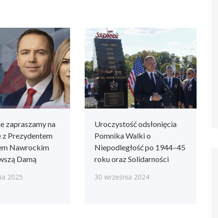
ie zapraszamy na
Uroczystość odsłonięcia
e z Prezydentem
Pomnika Walki o
lem Nawrockim
Niepodległość po 1944–45
rwszą Damą
roku oraz Solidarności
ia 2025
30 września 2024