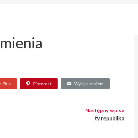
imienia
e Plus
Pinterest
Wyślij e-mailem
Następny wpis
tv repubilka