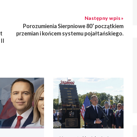
Następny wpis
Porozumienia Sierpniowe 80’ początkiem
t
przemian i końcem systemu pojałtańskiego.
II