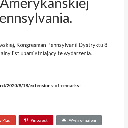
 Amerykańskiej
ennsylvania.
wskiej, Kongresman Pennsylvanii Dystryktu 8.
alny list upamiętniający te wydarzenia.
ord/2020/8/18/extensions-of-remarks-
e Plus
Pinterest
Wyślij e-mailem