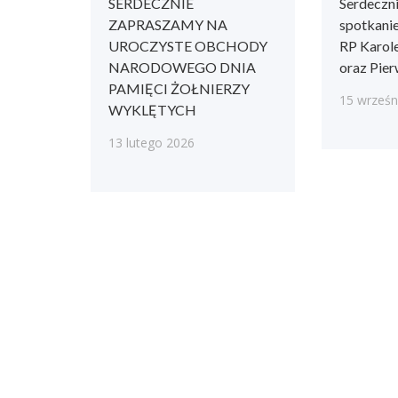
SERDECZNIE
Serdeczn
ZAPRASZAMY NA
spotkani
UROCZYSTE OBCHODY
RP Karo
NARODOWEGO DNIA
oraz Pie
PAMIĘCI ŻOŁNIERZY
15 wrześn
WYKLĘTYCH
13 lutego 2026