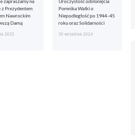
ie zapraszamy na
Uroczystość odsłonięcia
e z Prezydentem
Pomnika Walki o
lem Nawrockim
Niepodległość po 1944–45
rwszą Damą
roku oraz Solidarności
ia 2025
30 września 2024