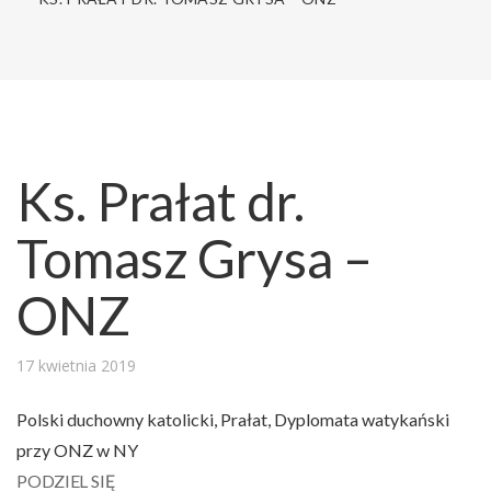
Ks. Prałat dr.
Tomasz Grysa –
ONZ
17 kwietnia 2019
Polski duchowny katolicki, Prałat, Dyplomata watykański
przy ONZ w NY
PODZIEL SIĘ