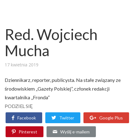
Red. Wojciech
Mucha
17 kwietnia 2019
Dziennikarz, reporter, publicysta. Na stałe związany ze
środowiskiem „Gazety Polskiej”, członek redakcji
kwartalnika „Fronda”
PODZIEL SIĘ
Facebook
Twitter
Google Plus
Pinterest
Wyślij e-mailem